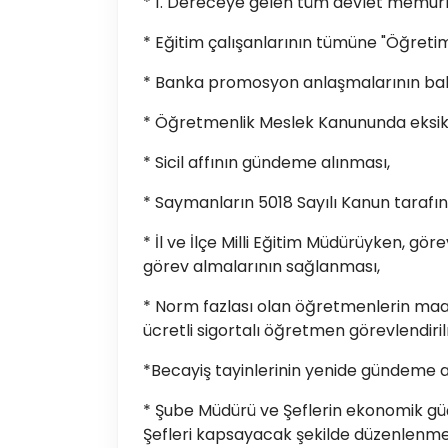
* 1. Dereceye gelen tüm devlet memurl
* Eğitim çalışanlarının tümüne "Öğretim
* Banka promosyon anlaşmalarının baka
* Öğretmenlik Meslek Kanununda eksik g
* Sicil affının gündeme alınması,
* Saymanların 5018 Sayılı Kanun tarafın
* İl ve İlçe Milli Eğitim Müdürüyken, 
görev almalarının sağlanması,
* Norm fazlası olan öğretmenlerin maaş 
ücretli sigortalı öğretmen görevlendiril
*Becayiş tayinlerinin yenide gündeme a
* Şube Müdürü ve Şeflerin ekonomik güç
Şefleri kapsayacak şekilde düzenlenme