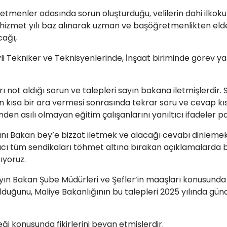
enler odasında sorun oluşturduğu, velilerin dahi ilkok
 hizmet yılı baz alınarak uzman ve başöğretmenlikten eld
cağı,
evli Tekniker ve Teknisyenlerinde, İnşaat biriminde görev
 not aldığı sorun ve talepleri sayın bakana iletmişlerdir.
nın kısa bir ara vermesi sonrasında tekrar soru ve cevap 
nden asılı olmayan eğitim çalışanlarını yanıltıcı ifadeler p
rını Bakan bey’e bizzat iletmek ve alacağı cevabı dinlemek 
tıcı tüm sendikaları töhmet altına bırakan açıklamalarda 
ıyoruz.
yın Bakan Şube Müdürleri ve Şefler’in maaşları konusunda
 olduğunu, Maliye Bakanlığının bu talepleri 2025 yılında g
ği konusunda fikirlerini beyan etmişlerdir.