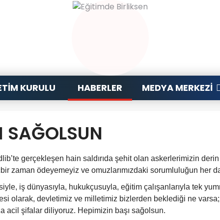
TIM KURULU
HABERLER
MEDYA MERKEZI
ŞI SAĞOLSUN
dlib’te gerçekleşen hain saldırıda şehit olan askerlerimizin deri
bir zaman ödeyemeyiz ve omuzlarımızdaki sorumluluğun her dai
isiyle, iş dünyasıyla, hukukçusuyla, eğitim çalışanlarıyla tek y
esi olarak
, devletimiz ve milletimiz bizlerden beklediği ne varsa;
a acil şifalar diliyoruz. Hepimizin başı sağolsun.