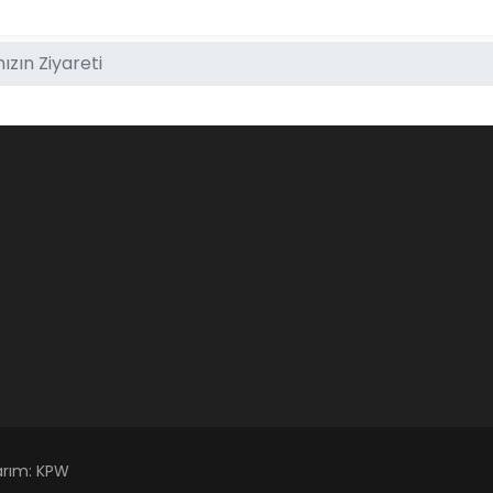
zın Ziyareti
arım:
KPW