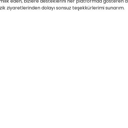
amilik eden, bizlere desteklerini her platformda gösteren
azik ziyaretlerinden dolayı sonsuz teşekkürlerimi sunarım.