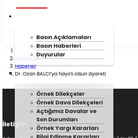
HABERLER
MEDYA MERKEZI
Basın Açıklamaları
Basın Haberleri
Duyurular
Anasayfa
Haberler
HUKUK
Dr. Ozan BALCI’ya hayırlı olsun ziyareti
Örnek Dilekçeler
Örnek Dava Dilekçeleri
Açtığımız Davalar ve
Son Durumları
İletişim
Örnek Yargı Kararları
Bilgi Edinme Kararları