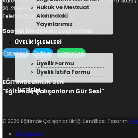
Adres: Gazi Mustafa Kemal Bulvarı (GMK Bulvarı) No:39 /
Hukuk ve Mevzuat
20-21 Maltepe Çankaya/Ankara
Alanındaki
Telefon:
0536 591 64 54
Yayınlarımız
Sosyal Medya Hesaplarımız
ÜYELIK İŞLEMLERI
Facebook
Twitter
WhatsApp
Üyelik Formu
Üyelik İstifa Formu
EĞİTİMDE BİRLİK SEN
İLETIŞIM
"Eğitimde Çalışanların Gür Sesi"
© 2026 Eğitimde Çalışanlar Birliği Sendikası. Tasarım:
KP
Tüzüğümüz