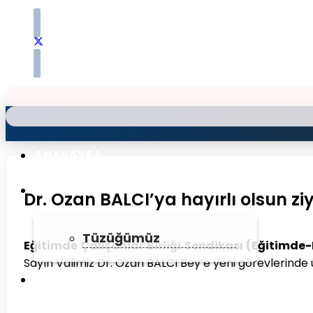
ANASAYFA
KURUMSAL
Dr. Ozan BALCI’ya hayırlı olsun ziy
Tüzüğümüz
Eğitimde Çalışanlar Birliği Sendikası (Eğitimd
Sayın Valimiz Dr. Ozan BALCI Bey’e yeni görevlerinde üs
YÖNETIM KURULU