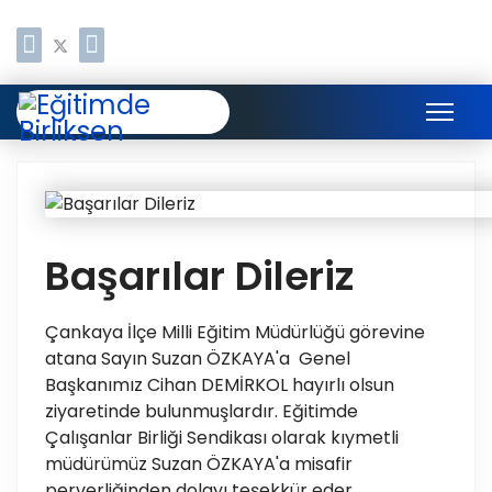
Başarılar Dileriz
Çankaya İlçe Milli Eğitim Müdürlüğü görevine
atana Sayın Suzan ÖZKAYA'a Genel
Başkanımız Cihan DEMİRKOL hayırlı olsun
ziyaretinde bulunmuşlardır. Eğitimde
Çalışanlar Birliği Sendikası olarak kıymetli
müdürümüz Suzan ÖZKAYA'a misafir
perverliğinden dolayı teşekkür eder,