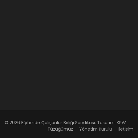
© 2026 Eğitimde Çalışanlar Birliği Sendikası. Tasarım:
KPW
Tüzüğümüz
Yönetim Kurulu
İletisim