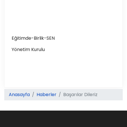
Eğitimde-Birlik-SEN
Yönetim Kurulu
Anasayfa
Haberler
Başarılar Dileriz