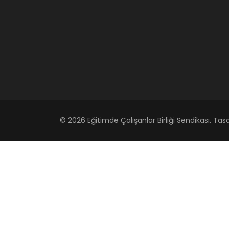
© 2026 Eğitimde Çalışanlar Birliği Sendikası. Tas